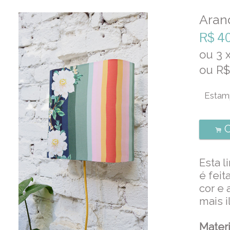
Arand
R$
4
ou
3
ou R
C
.
Esta l
é feit
cor e
mais 
Materi