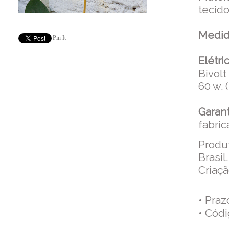
tecido
Medid
Pin It
Elétric
Bivol
60 w.
Garant
fabric
Produ
Brasil.
Criaçã
• Pra
• Cód