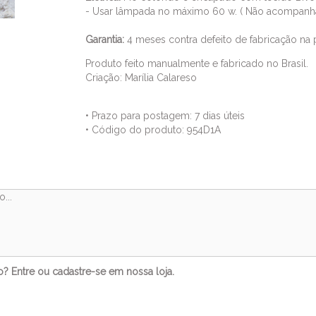
- Usar lâmpada no máximo 60 w. ( Não acompanh
Garantia:
4 meses contra defeito de fabricação na p
Produto feito manualmente e fabricado no Brasil.
Criação: Marília Calareso
• Prazo para postagem:
7 dias úteis
• Código do produto: 954D1A
Comentários
to?
Entre
ou
cadastre-se
em nossa loja.
Veja também