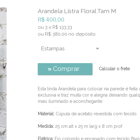
Arandela Listra Floral Tam M
R$
400,00
ou
3
x
133,33
R$
ou R$
380,00
no depósito
Comprar
Calcular o frete
.
Esta linda Arandela para colocar na parede é feit
exclusiva e traz muita cor e alegria deixando qua
mais iluminado e aconchegante.
Material:
Cúpula de acetato revestida com tecido.
Medida:
25 cm alt x 25 m larg x 8 cm prof
Elétrica:
Fio colorido e encapado com tecido Bivo