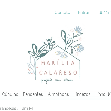
Contato
Entrar
Min
f
Cúpulas
Pendentes
Almofadas
Lindezas
Linha K
randelas
›
Tam M