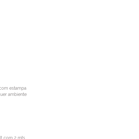
a com estampa
lquer ambiente
lt com 2 mts