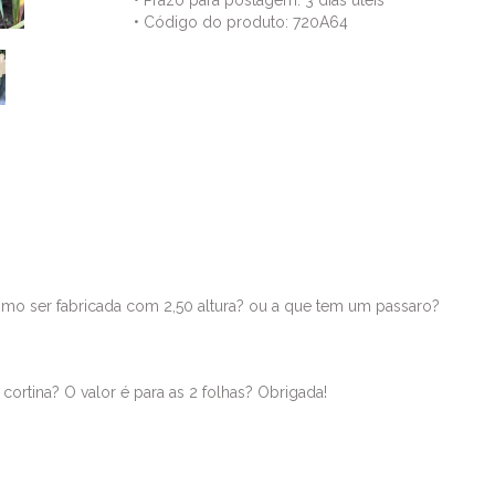
• Prazo para postagem:
3 dias úteis
• Código do produto: 720A64
Comentários
como ser fabricada com 2,50 altura? ou a que tem um passaro?
cortina? O valor é para as 2 folhas? Obrigada!