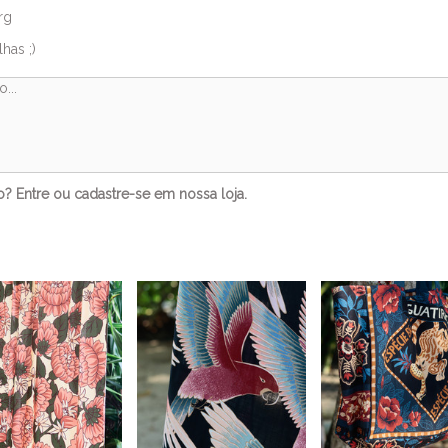
rg
has ;)
to?
Entre
ou
cadastre-se
em nossa loja.
Veja também