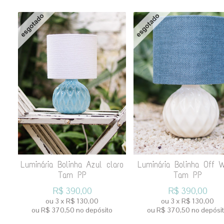
Luminária Bolinha Azul claro
Luminária Bolinha Off W
Tam PP
Tam PP
R$
390,00
R$
390,00
ou
3
x
R$
130,00
ou
3
x
R$
130,00
ou R$
370,50
no depósito
ou R$
370,50
no depósi