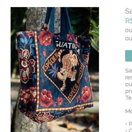
S
R
o
o
Sa
re
ou
pr
Te
Me
• 
• 