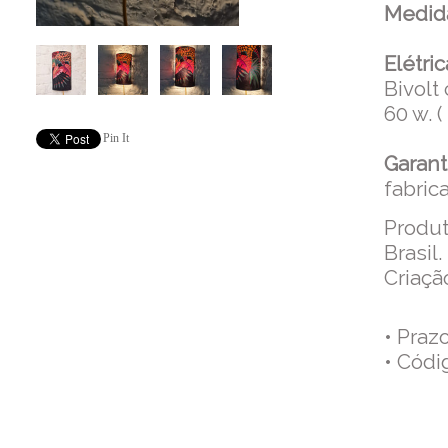
Medid
Elétric
Bivolt
60 w. 
Pin It
Garant
fabric
Produt
Brasil.
Criaçã
• Praz
• Códi
Co