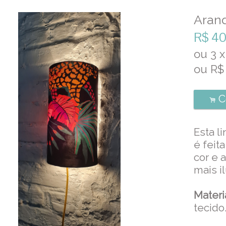
Aran
R$
40
ou
3
x
ou R
C
.
Esta l
é feit
cor e 
mais i
Materi
tecido