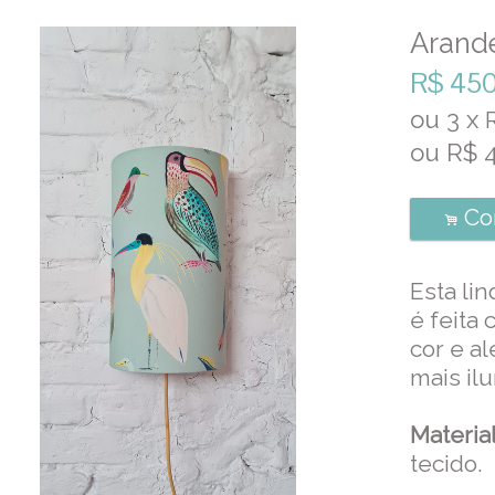
Arand
R$
450
ou
3
x
ou R$
Co
.
Esta li
é feita
cor e a
mais il
Materia
tecido.