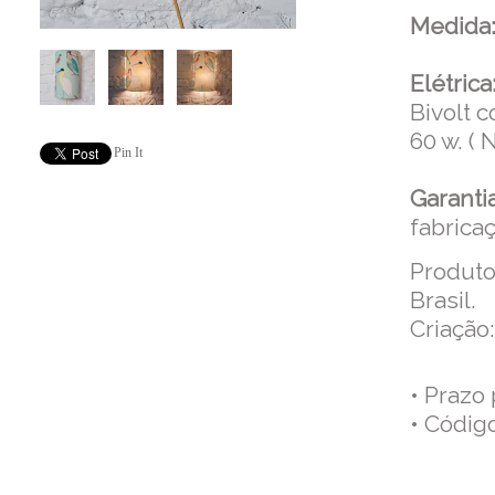
Medida
Elétrica
Bivolt 
60 w. (
Pin It
Garanti
fabricaç
Produto
Brasil.
Criação:
• Prazo
• Códig
Co