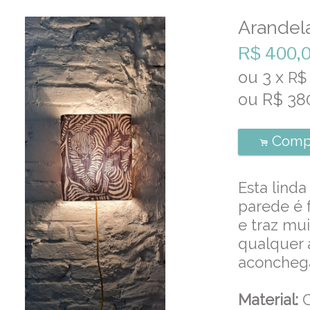
Arandel
R$
400,
ou
3
x
R
ou R$
38
Comp
.
Esta linda
parede é 
e traz mui
qualquer 
aconcheg
Material:
C