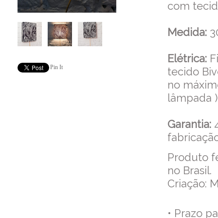
com tecid
Medida:
30
Elétrica:
Fi
Pin It
tecido Bi
no máxim
lâmpada )
Garantia:
fabricação
Produto f
no Brasil.
Criação: M
• Prazo p