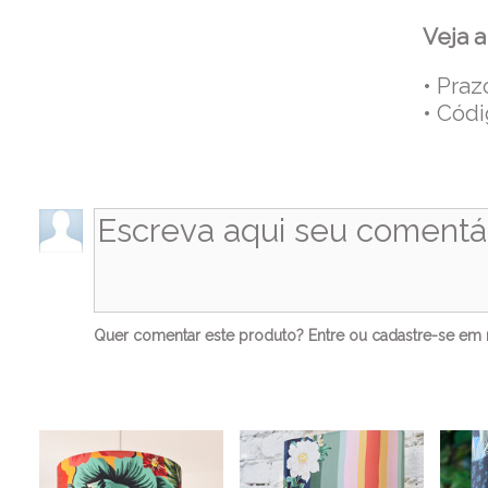
Veja 
• Pra
• Cód
Co
Quer comentar este produto?
Entre
ou
cadastre-se
em n
Ve