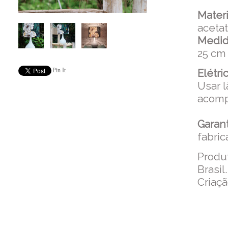
Materi
acet
Medid
25 cm
Pin It
Elétric
Usar 
acomp
Garant
fabric
Produ
Brasil.
Criaçã