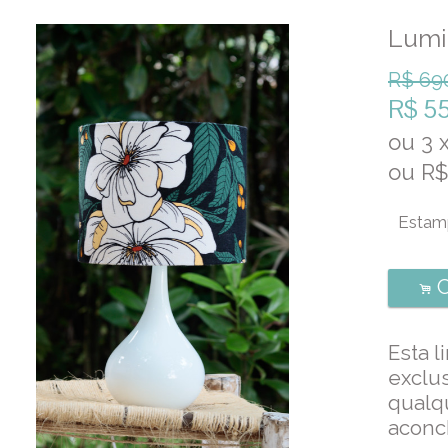
Lumi
R$
69
R$
55
ou
3
ou R
C
.
Esta l
exclus
qualq
aconc