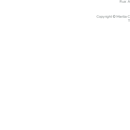
Rua: A
Copyright © Marília C
T