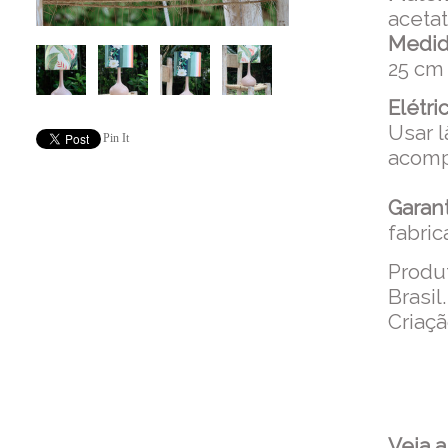
acet
Medid
25 cm
Elétric
Usar 
Pin It
acomp
Garant
fabric
Produ
Brasil.
Criaçã
Veja 