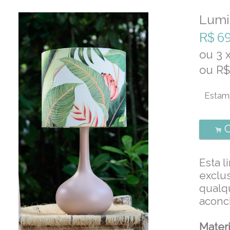
Lumi
R$
69
ou
3
ou R
C
.
Esta l
exclus
qualq
aconc
Materi