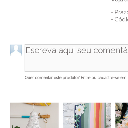
• Pra
• Cód
Co
Quer comentar este produto?
Entre
ou
cadastre-se
em n
Ve