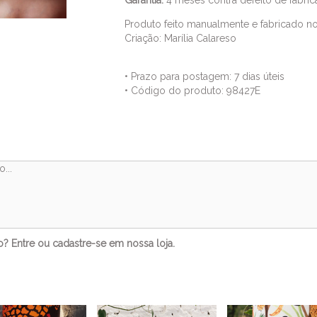
Garantia:
4 m
eses contra defeito de fabric
Produto feito manualmente e fabricado no 
Criação: Marília Calareso
• Prazo para postagem:
7 dias úteis
• Código do produto: 98427E
Comentários
to?
Entre
ou
cadastre-se
em nossa loja.
Veja também