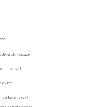
rete
ria deixando qualquer
.
etato revestida com
 cm diam.
mpanha lâmpada )