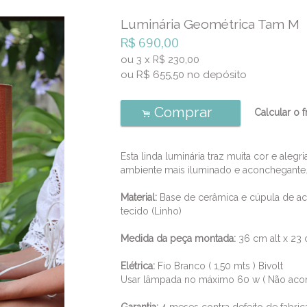
Luminária Geométrica Tam M
R$
690,00
ou
3
x
230,00
R$
ou R$
655,50
no depósito
Comprar
Calcular o f
.
Esta linda luminária traz muita cor e aleg
ambiente mais iluminado e aconchegante
Material:
Base de cerâmica e cúpula de ac
tecido (Linho)
Medida da peça montada:
36 cm alt x 23
Elétrica:
Fio Branco ( 1,50 mts ) Bivolt
Usar lâmpada no máximo 60 w ( Não aco