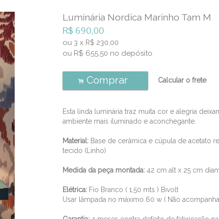
Luminária Nordica Marinho Tam M
R$
690,00
ou
3
x
230,00
R$
ou R$
655,50
no depósito
Comprar
Calcular o frete
.
Esta linda luminária traz muita cor e alegria deix
ambiente mais iluminado e aconchegante.
Material:
Base de cerâmica e cúpula de acetato r
tecido (Linho)
Medida da peça montada:
42 cm alt x 25 cm dia
Elétrica:
Fio Branco ( 1,50 mts ) Bivolt
Usar lâmpada no máximo 60 w ( Não acompanha