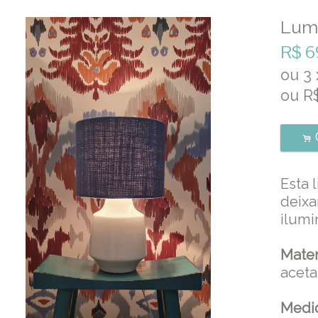
Lumi
R$
6
ou
3
ou R
.
Esta 
deix
ilum
Mater
aceta
Medi