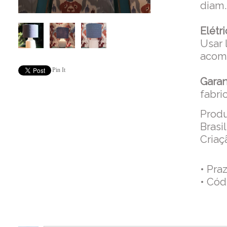
diam
Elétri
Usar 
acom
Pin It
Garan
fabri
Produ
Brasil
Criaç
• Pra
• Cód
Co