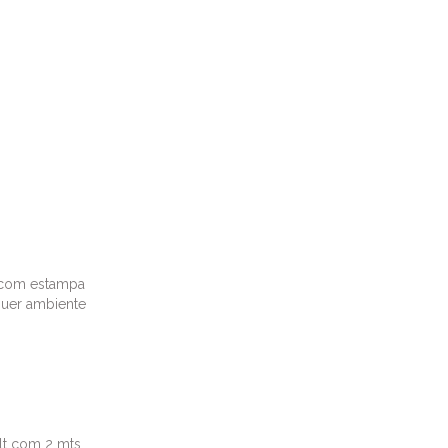
a com estampa
lquer ambiente
lt com 2 mts