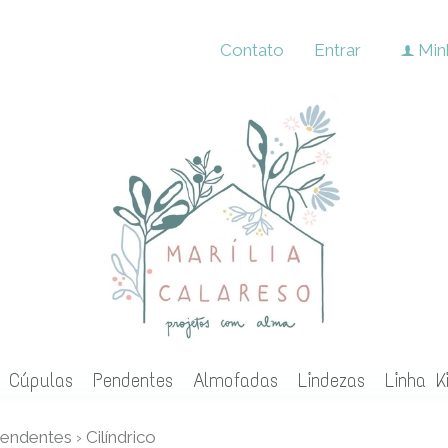
Contato
Entrar
Min
f
Cúpulas
Pendentes
Almofadas
Lindezas
Linha K
endentes
›
Cilíndrico