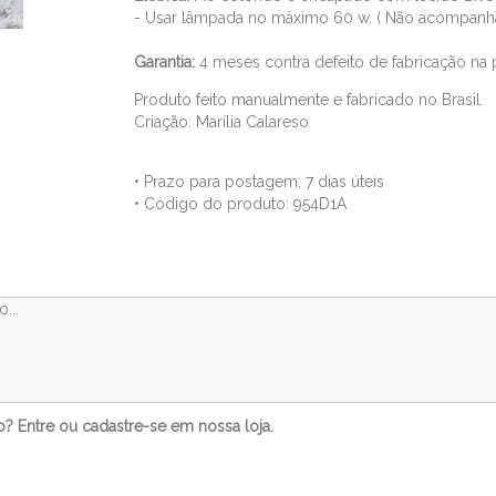
- Usar lâmpada no máximo 60 w. ( Não acompanh
Garantia:
4 meses contra defeito de fabricação na p
Produto feito manualmente e fabricado no Brasil.
Criação: Marília Calareso
• Prazo para postagem:
7 dias úteis
• Código do produto: 954D1A
Comentários
to?
Entre
ou
cadastre-se
em nossa loja.
Veja também