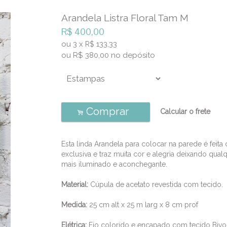
Arandela Listra Floral Tam M
R$
400,00
ou
3
x
133,33
R$
ou R$
380,00
no depósito
Comprar
Calcular o frete
.
Esta linda Arandela para colocar na parede é feit
exclusiva e traz muita cor e alegria deixando qua
mais iluminado e aconchegante.
Material:
Cúpula de acetato revestida com tecido.
Medida:
25 cm alt x 25 m larg x 8 cm prof
Elétrica:
Fio colorido e encapado com tecido Bivo