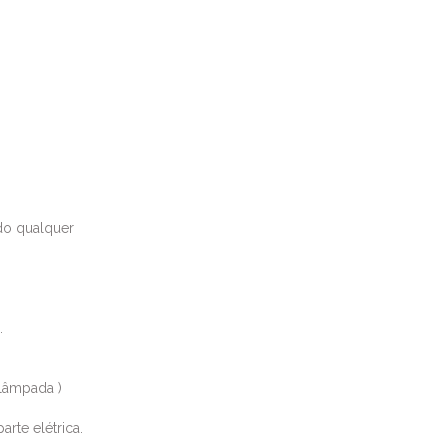
ndo qualquer
m.
lâmpada )
arte elétrica.