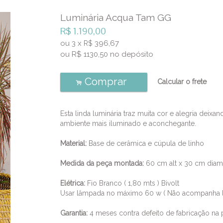
Luminária Acqua Tam GG
R$
1.190,00
ou
3
x
396,67
R$
ou R$
1130,50
no depósito
Comprar
Calcular o frete
.
Esta linda luminária traz muita cor e alegria deixa
ambiente mais iluminado e aconchegante.
Material:
Base de cerâmica e cúpula de linho
Medida da peça montada:
60 cm alt x 30 cm dia
Elétrica:
Fio Branco ( 1,80 mts ) Bivolt
Usar lâmpada no máximo 60 w ( Não acompanha 
Garantia:
4 meses contra defeito de fabricação na p