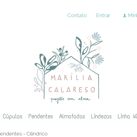
Contato
Entrar
Min
f
Cúpulas
Pendentes
Almofadas
Lindezas
Linha K
endentes
›
Cilíndrico