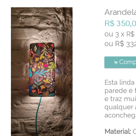
Arandel
R$
350,
ou
3
x
R
ou R$
33
Comp
.
Esta linda
parede é 
e traz mui
qualquer 
aconcheg
Material:
C