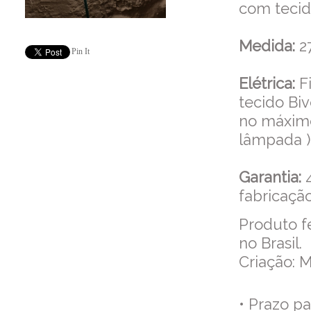
com tecid
Medida:
27
Pin It
Elétrica:
Fi
tecido Bi
no máxim
lâmpada )
Garantia:
fabricação
Produto f
no Brasil.
Criação: M
• Prazo p