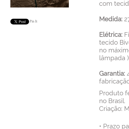
com tecid
Medida:
27
Pin It
Elétrica:
Fi
tecido Bi
no máxim
lâmpada )
Garantia:
fabricação
Produto f
no Brasil.
Criação: M
• Prazo p