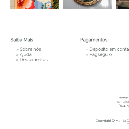
Saiba Mais
Pagamentos
»
Sobre nós
» Depósito em conta
»
Ajuda
»
Pagseguro
»
Depoimentos
www.m
contato
Rua: A
Copyright © Marília C
T