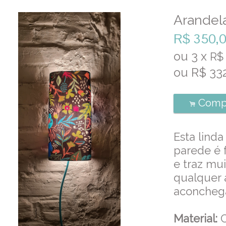
Arandel
R$
350,
ou
3
x
R
ou R$
33
Comp
.
Esta linda
parede é 
e traz mui
qualquer 
aconcheg
Material:
C