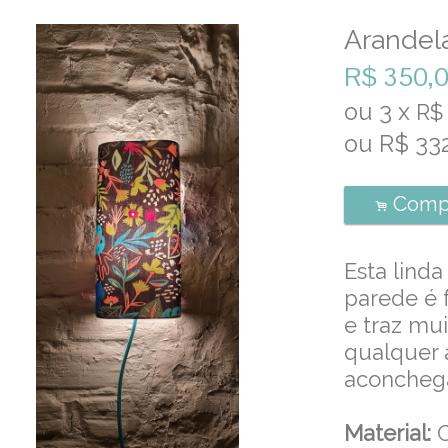
Arandel
R$
350,
ou
3
x
R
ou R$
33
Comp
.
Esta linda
parede é 
e traz mui
qualquer 
aconcheg
Material:
C