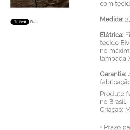
com tecid
Medida:
27
Pin It
Elétrica:
Fi
tecido Bi
no máxim
lâmpada )
Garantia:
fabricação
Produto f
no Brasil.
Criação: M
• Prazo p