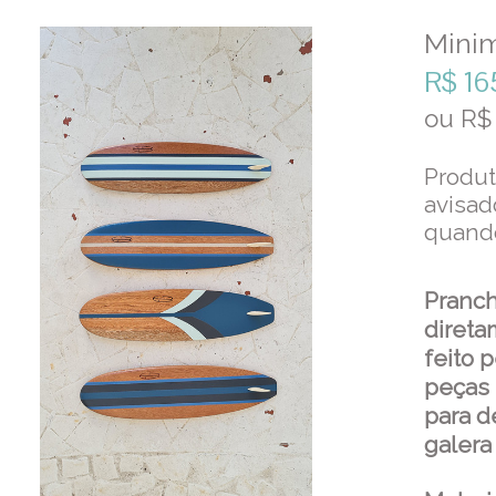
Minim
R$
16
ou R
Produt
avisad
quando
Pranch
direta
feito 
peças 
para d
galera