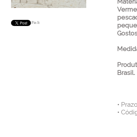
Materi
Vermel
pescad
Pin It
peque
Gostos
Medid
Produt
Brasil.
• Praz
• Códi
Co