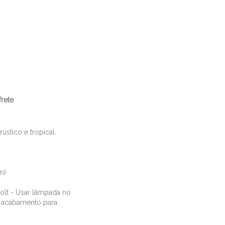
frete
stico e tropical.
m)
volt - Usar lâmpada no
 acabamento para