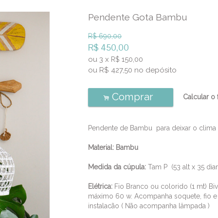
Pendente Gota Bambu
R$
690,00
R$
450,00
ou
3
x
150,00
R$
ou R$
427,50
no depósito
Comprar
Calcular o 
.
Pendente de Bambu para deixar o clima rú
Material:
Bambu
Medida da cúpula:
Tam P (53 alt x 35 dia
Elétrica:
Fio Branco ou colorido (1 mt) Bi
máximo 60 w. Acompanha soquete, fio e
instalacão ( Não acompanha lâmpada )