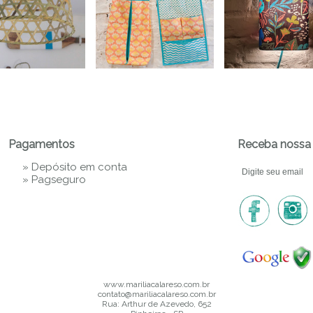
Pagamentos
Receba nossa 
» Depósito em conta
»
Pagseguro
www.mariliacalareso.com.br
contato@mariliacalareso.com.br
Rua: Arthur de Azevedo, 652