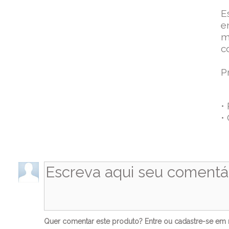
E
e
m
c
P
•
•
Co
Quer comentar este produto?
Entre
ou
cadastre-se
em n