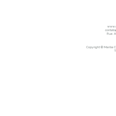
www.m
contato
Rua: A
Copyright © Marília C
T