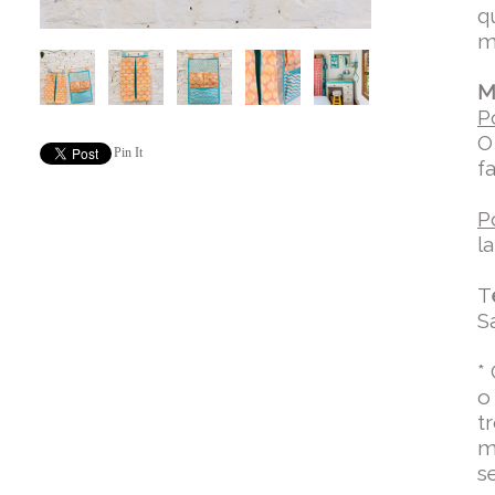
q
m
M
P
O
Pin It
fa
P
l
T
S
*
o
t
m
s