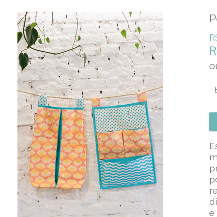
P
R
o
E
m
p
p
r
d
e