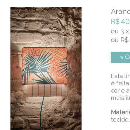
Arand
R$
40
ou
3
x
ou R
C
.
Esta l
é feit
cor e 
mais i
Materi
tecido.