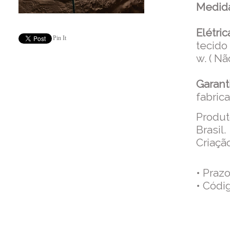
Medida
Elétric
Pin It
tecido
w. ( N
Garant
fabrica
Produt
Brasil.
Criação
• Praz
• Códi
Co