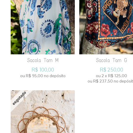
Sacola Tam M
Sacola Tam G
R$
100,00
R$
250,00
ou R$
95,00
no depósito
ou
2
x
R$
125,00
ou R$
237,50
no depósi