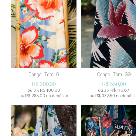
Canga Tam G
Canga Tam GG
R$
300,00
R$
350,00
ou
3
x
R$
100,00
ou
3
x
R$
116,67
ou R$
285,00
no depósito
ou R$
332,50
no depósi