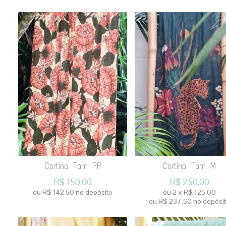
Cortina Tam PP
Cortina Tam M
R$
150,00
R$
250,00
ou R$
142,50
no depósito
ou
2
x
R$
125,00
ou R$
237,50
no depósi