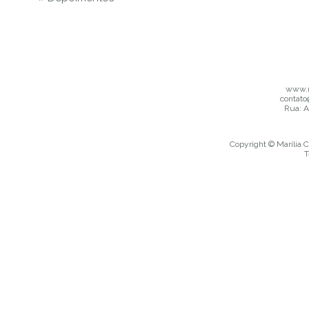
www.m
contato
Rua: A
Copyright © Marília C
T